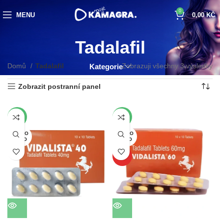
0
MENU
0,00
KČ
Tadalafil
Domů
Tadalafil
Zobrazuji všechny 3 výsledky
Kategorie
Zobrazit postranní panel
-39%
-37%
VYPRO
VYPRO
DÁNO
DÁNO
TOP