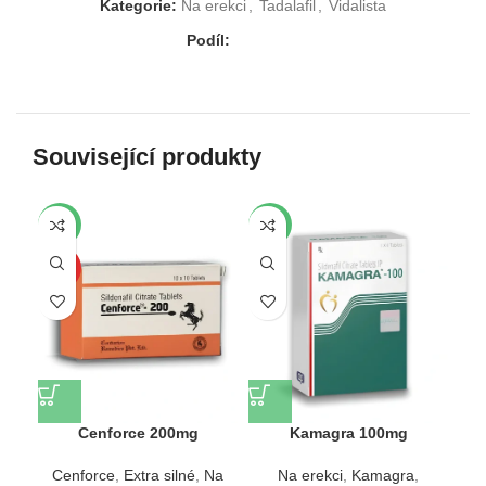
Kategorie:
Na erekci
,
Tadalafil
,
Vidalista
Podíl:
Související produkty
-13%
-13%
-1
TOP
TO
Cenforce 200mg
Kamagra 100mg
Cenforce
,
Extra silné
,
Na
Na erekci
,
Kamagra
,