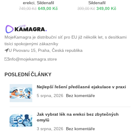
erekci
,
Sildenafil
Sildenafil
649,00
Kč
349,00
Kč
749,00
Kč
399,00
Kč
MojeKamagra je distribuční síť pro EU již několik let, s desítkami
tisíci spokojenými zákazníky
U Pivovaru 15, Praha, Česká republika
info@mojekamagra.store
POSLEDNÍ ČLÁNKY
Nejlepší řešení předčasné ejakulace v praxi
5 srpna, 2026
Bez komentáře
Jak vybrat lék na erekci bez zbytečných
omylů
3 srpna, 2026
Bez komentáře