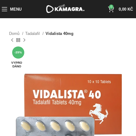
0
MENU
0,00
KČ
Domů
Tadalafil
Vidalista 40mg
-39%
VYPRO
DÁNO