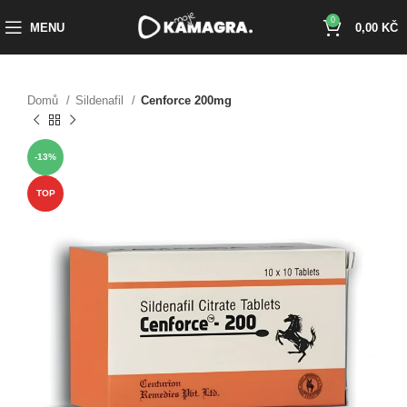
0
MENU
0,00
KČ
Domů
Sildenafil
Cenforce 200mg
-13%
TOP