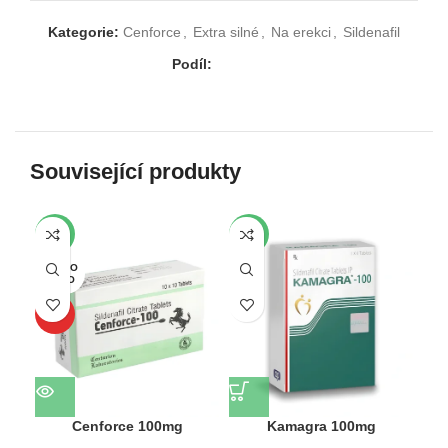
Kategorie:
Cenforce
,
Extra silné
,
Na erekci
,
Sildenafil
Podíl:
Související produkty
-15%
-13%
-1
VYPRO
VY
DÁNO
DÁ
TOP
Cenforce 100mg
Kamagra 100mg
K