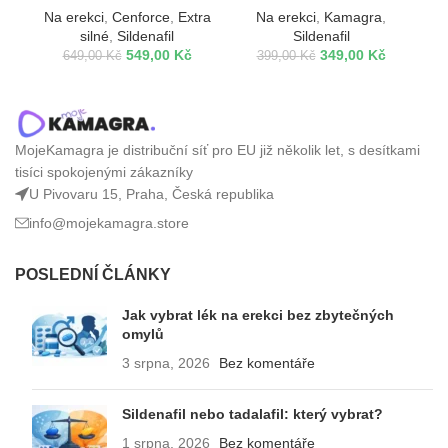
Na erekci
,
Cenforce
,
Extra
Na erekci
,
Kamagra
,
silné
,
Sildenafil
Sildenafil
549,00
Kč
349,00
Kč
649,00
Kč
399,00
Kč
MojeKamagra je distribuční síť pro EU již několik let, s desítkami
tisíci spokojenými zákazníky
U Pivovaru 15, Praha, Česká republika
info@mojekamagra.store
POSLEDNÍ ČLÁNKY
Jak vybrat lék na erekci bez zbytečných
omylů
3 srpna, 2026
Bez komentáře
Sildenafil nebo tadalafil: který vybrat?
1 srpna, 2026
Bez komentáře