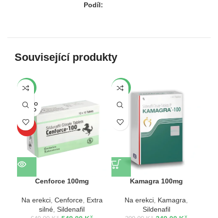
Podíl:
Související produkty
-15%
-13%
-1
VYPRO
TO
DÁNO
TOP
Cenforce 100mg
Kamagra 100mg
Na erekci
,
Cenforce
,
Extra
Na erekci
,
Kamagra
,
silné
,
Sildenafil
Sildenafil