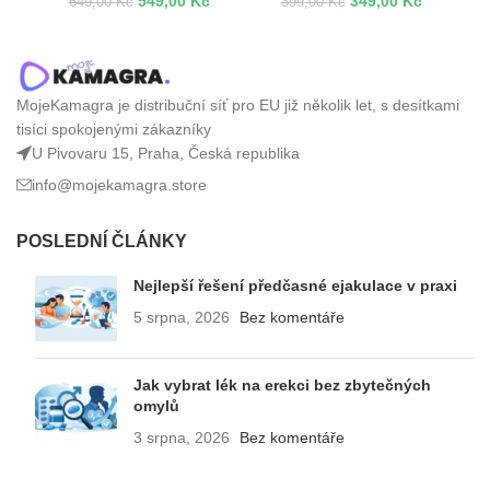
549,00
Kč
349,00
Kč
649,00
Kč
399,00
Kč
MojeKamagra je distribuční síť pro EU již několik let, s desítkami
tisíci spokojenými zákazníky
U Pivovaru 15, Praha, Česká republika
info@mojekamagra.store
POSLEDNÍ ČLÁNKY
Nejlepší řešení předčasné ejakulace v praxi
5 srpna, 2026
Bez komentáře
Jak vybrat lék na erekci bez zbytečných
omylů
3 srpna, 2026
Bez komentáře