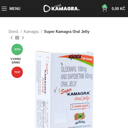
0
MENU
0,00
KČ
Domů
Kamagra
Super Kamagra Oral Jelly
-33%
VYPRO
DÁNO
TOP