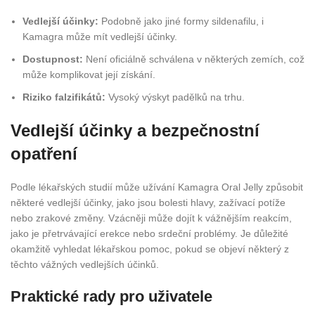
Vedlejší účinky:
Podobně jako jiné formy sildenafilu, i
Kamagra může mít vedlejší účinky.
Dostupnost:
Není oficiálně schválena v některých zemích, což
může komplikovat její získání.
Riziko falzifikátů:
Vysoký výskyt padělků na trhu.
Vedlejší účinky a bezpečnostní
opatření
Podle lékařských studií může užívání Kamagra Oral Jelly způsobit
některé vedlejší účinky, jako jsou bolesti hlavy, zažívací potíže
nebo zrakové změny. Vzácněji může dojít k vážnějším reakcím,
jako je přetrvávající erekce nebo srdeční problémy. Je důležité
okamžitě vyhledat lékařskou pomoc, pokud se objeví některý z
těchto vážných vedlejších účinků.
Praktické rady pro uživatele