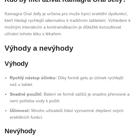
Kamagra Oral Jelly je určena pro muže trpící erektilní dysfunkcí,
kteří hledají rychlejší alternativu k tradičním tabletám. Vzhledem k
možným interakcím a kontraindikacím je důležité konzultovat
užívání tohoto léku s lékařem.
Výhody a nevýhody
Výhody
Rychlý nástup účinku:
Díky formě gelu je účinek rychlejší
než u tablet.
Snadné použití:
Balení ve formě sáčků je snadno přenosné a
není potřeba vody k požití.
Účinnost:
Mnoho uživatelů hlásí významné zlepšení svých
erektilních funkcí.
Nevýhody