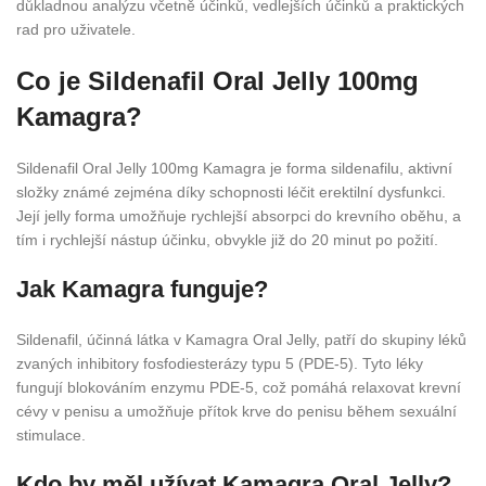
důkladnou analýzu včetně účinků, vedlejších účinků a praktických
rad pro uživatele.
Co je Sildenafil Oral Jelly 100mg
Kamagra?
Sildenafil Oral Jelly 100mg Kamagra je forma sildenafilu, aktivní
složky známé zejména díky schopnosti léčit erektilní dysfunkci.
Její jelly forma umožňuje rychlejší absorpci do krevního oběhu, a
tím i rychlejší nástup účinku, obvykle již do 20 minut po požití.
Jak Kamagra funguje?
Sildenafil, účinná látka v Kamagra Oral Jelly, patří do skupiny léků
zvaných inhibitory fosfodiesterázy typu 5 (PDE-5). Tyto léky
fungují blokováním enzymu PDE-5, což pomáhá relaxovat krevní
cévy v penisu a umožňuje přítok krve do penisu během sexuální
stimulace.
Kdo by měl užívat Kamagra Oral Jelly?