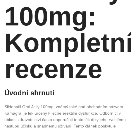
100mg:
Kompletn
recenze
Úvodní shrnutí
Sildenafil Oral Jelly 100mg, známý také pod obchodním názvem
Kamagra, je lék určený k léčbě erektilní dysfunkce. Odborníci v
oblasti zdravotnictví často doporučují tento lék díky jeho rychlému
nástupu účinku a snadnému užívání. Tento článek poskytuje