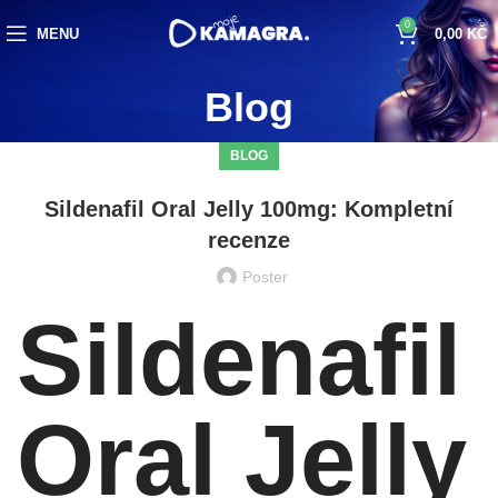
0
MENU
0,00
KČ
Blog
BLOG
Sildenafil Oral Jelly 100mg: Kompletní
recenze
Poster
Sildenafil
Oral Jelly